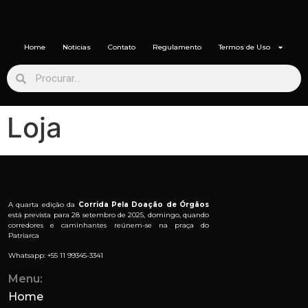
Home
Noticias
Contato
Regulamento
Termos de Uso
Loja
A quarta edição da
Corrida Pela Doação de Órgãos
está prevista para 28 setembro de 2025, domingo, quando
corredores e caminhantes reúnem-se na praça do
Patriarca
Whatsapp: +55 11 99345-3341
Menu:
Home